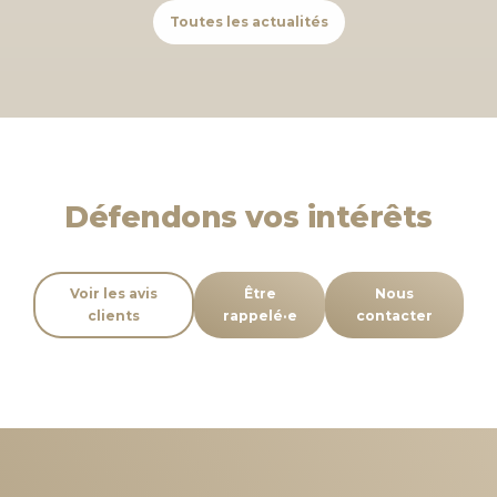
visuelle
b
t
e
l
e
Toutes les actualités
o
e
d
de
o
r
I
notre
k
n
cabinet
Défendons vos intérêts
Voir les avis
Être
Nous
clients
rappelé·e
contacter