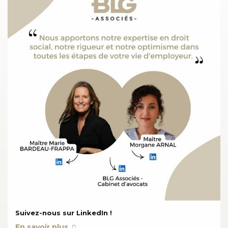
Suivez-nous sur LinkedIn !
En savoir plus
sur