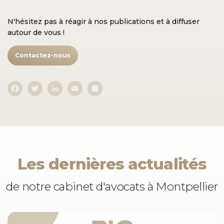
N'hésitez pas à réagir à nos publications et à diffuser
autour de vous !
Contactez-nous
F
T
L
E
S
a
w
i
m
h
c
i
n
a
a
e
t
k
i
r
b
t
e
l
e
o
e
d
o
r
I
k
n
Les dernières actualités
de notre cabinet d'avocats à Montpellier